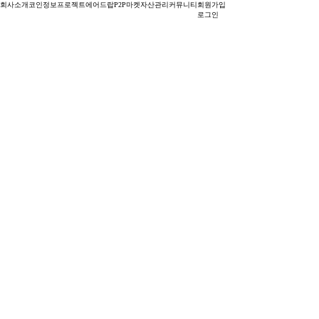
회사소개
코인정보
프로젝트
에어드랍
P2P마켓
자산관리
커뮤니티
회원가입
로그인